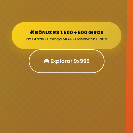
🎁 BÔNUS R$ 1.500 + 500 GIROS
Pix Grátis • Licença MGA • Cashback Diário
🎮 Explorar 9x999