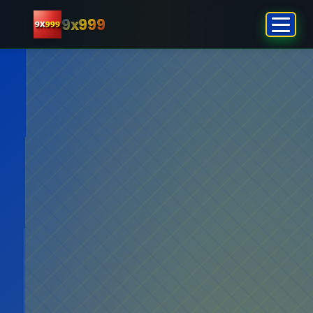
9x999