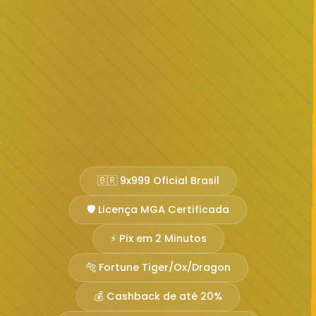
🇧🇷 9x999 Oficial Brasil
🛡️ Licença MGA Certificada
⚡ Pix em 2 Minutos
🐅 Fortune Tiger/Ox/Dragon
💰 Cashback de até 20%