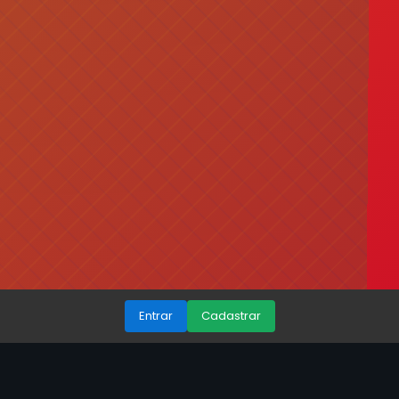
Entrar
Cadastrar