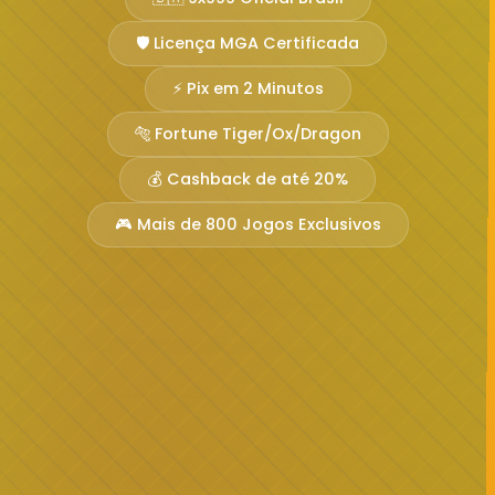
🛡️ Licença MGA Certificada
⚡ Pix em 2 Minutos
🐅 Fortune Tiger/Ox/Dragon
💰 Cashback de até 20%
🎮 Mais de 800 Jogos Exclusivos