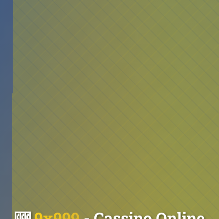
🎰
9x999
- Cassino Online