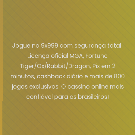
Jogue no 9x999 com segurança total!
Licença oficial MGA, Fortune
Tiger/Ox/Rabbit/Dragon, Pix em 2
minutos, cashback diário e mais de 800
jogos exclusivos. O cassino online mais
confiável para os brasileiros!