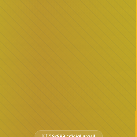
🇧🇷 9x999 Oficial Brasil