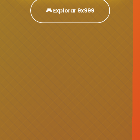
🎮 Explorar 9x999