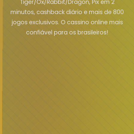
Tiger/Ox/Rabbit/Dragon, Pix em 2
minutos, cashback diário e mais de 800
jogos exclusivos. O cassino online mais
confiável para os brasileiros!